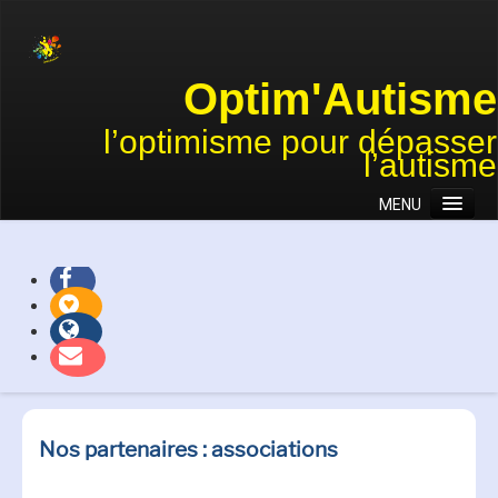
Optim'Autisme
l’optimisme pour dépasser
l’autisme
MENU
Accueil
Association
Approches
Actions et projets
Témoignages
Nous soutenir
Nos partenaires : associations