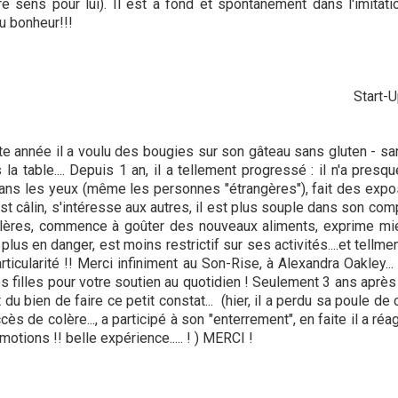
re sens pour lui). Il est à fond et spontanément dans l'imit
u bonheur!!!
Start-
ette année il a voulu des bougies sur son gâteau sans gluten - 
a table.... Depuis 1 an, il a tellement progressé : il n'a presqu
ans les yeux (même les personnes "étrangères"), fait des exposés
st câlin, s'intéresse aux autres, il est plus souple dans son c
lères, commence à goûter des nouveaux aliments, exprime mi
us en danger, est moins restrictif sur ses activités....et tellmen
ticularité !! Merci infiniment au Son-Rise, à Alexandra Oakley..
 filles pour votre soutien au quotidien ! Seulement 3 ans après
t du bien de faire ce petit constat... (hier, il a perdu sa poule d
accès de colère..., a participé à son "enterrement", en faite il a r
motions !! belle expérience..... ! ) MERCI !