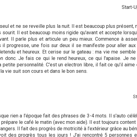
Start-
eul et ne se reveille plus la nuit. Il est beaucoup plus présent,
ourit. Il est beaucoup moins rigide qu'avant et accepte lorsqu'on
ravant. Il parle plus et articule un peu mieux. Commence à as
l progresse, une fois sur deux il se manifeste pour aller aux toi
detendu et heureux. Et cerise sur le gateau : ma vie me semble un
n donc. Je fais ce qui le rend heureux, ce qui l'apaise. Je ne l
tite personnalité. C'est un electron libre, il fait ce qu'il aime e
 la vie suit son cours et dans le bon sens.
St
esque rien a l’époque fait des phrases de 3-4 mots. Il s'auto célèb
s prépare le café le matin (avec mon aide). Il est toujours content
ngers. Il fait des progrès de motricité à l’extérieur grâce au b
 voit des progrès tous les jours ! J'ai rencontré 5 personnes 