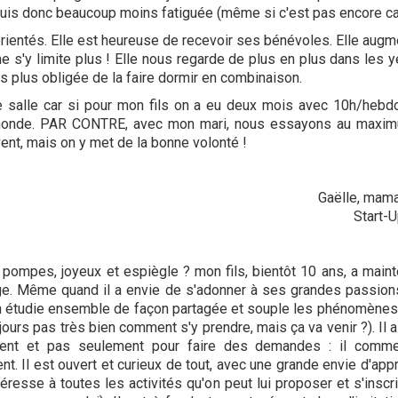
uis donc beaucoup moins fatiguée (même si c'est pas encore ca
rientés. Elle est heureuse de recevoir ses bénévoles. Elle augme
e s'y limite plus ! Elle nous regarde de plus en plus dans les ye
is plus obligée de la faire dormir en combinaison.
salle car si pour mon fils on a eu deux mois avec 10h/hebdo, a
u monde. PAR CONTRE, avec mon mari, nous essayons au maxim
uvent, mais on y met de la bonne volonté !
Gaëlle, maman
Start-
 pompes, joyeux et espiègle ? mon fils, bientôt 10 ans, a mainte
ge. Même quand il a envie de s'adonner à ses grandes passions
 : on étudie ensemble de façon partagée et souple les phénomènes 
ours pas très bien comment s'y prendre, mais ça va venir ?). Il a 
ment et pas seulement pour faire des demandes : il comme
nt. Il est ouvert et curieux de tout, avec une grande envie d'ap
téresse à toutes les activités qu'on peut lui proposer et s'insc