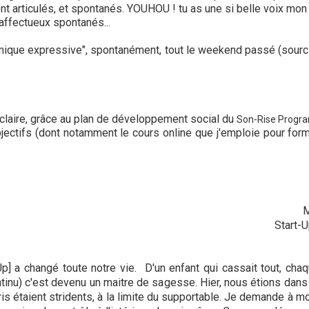
nt articulés, et spontanés. YOUHOU ! tu as une si belle voix mon c
ffectueux spontanés...
imique expressive", spontanément, tout le weekend passé (sourc
 claire, grâce au plan de développement social du
Son-Rise Progr
ectifs (dont notamment le cours online que j'emploie pour for
M
Start-
] a changé toute notre vie. D'un enfant qui cassait tout, cha
tinu) c'est devenu un maitre de sagesse. Hier, nous étions dans la
s étaient stridents, à la limite du supportable. Je demande à mon