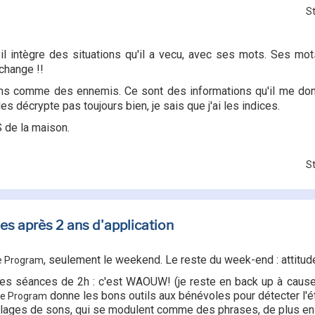
St
u il intègre des situations qu'il a vecu, avec ses mots. Ses mot
change !!
ms comme des ennemis. Ce sont des informations qu'il me donne
es décrypte pas toujours bien, je sais que j'ai les indices.
S de la maison.
St
s après 2 ans d'application
, seulement le weekend. Le reste du week-end : attitu
e Program
des séances de 2h : c'est WAOUW! (je reste en back up à cause
donne les bons outils aux bénévoles pour détecter l'éta
se Program
ages de sons, qui se modulent comme des phrases, de plus en p