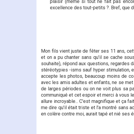
plaisir (même si tout ne fait pas enco
excellence des tout-petits ?. Bref, que d
Mon fils vient juste de fêter ses 11 ans, c
et on a pu chanter sans qu'il se cache sous l
souhaite), répond aux questions, regardes d
stéréotypies -isms sauf hyper stimulation, e
accepte les photos, beaucoup moins de co
avec les amis adultes et enfants, ne se met pl
de larges périodes ou on ne voit plus sa par
communiqué et cet espoir et merci à vous les
allure incroyable... C'est magnifique et ça fai
me dire qu'il était triste et l'a montré sans 
en colère contre moi, aurait tapé et nié ses é