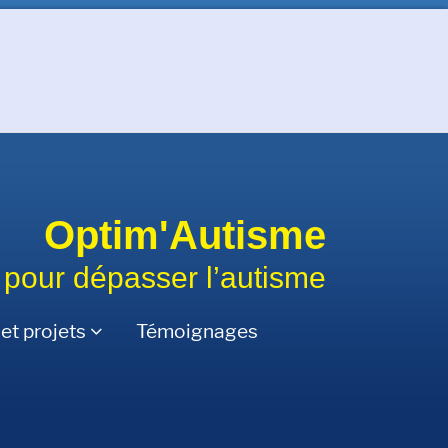
Optim'Autisme
 pour dépasser l’autisme
et projets
Témoignages