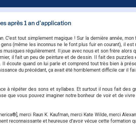
s après 1 an d'application
n. C'est tout simplement magique ! Sur la dernière année, mon fi
 gens (même les inconnus ne le font plus fuir en courant), il es
es musiques régulièrement. Il joue avec nous et son frère alors
ier, il fait un peu de peinture et de dessin. Il fait des puzzles 
. Il écoute quand on lui parle et comprend tout très bien à prés
issance du précédant, ça avait été horriblement difficile car il fa
e à répéter des sons et syllabes. Et surtout il nous fait des g
 pense que vous pouvez imaginer notre bonheur de voir et de vivr
erica®], merci Raun K. Kaufman, merci Kate Wilde, merci Alexan
ment reconnaissante et heureuse d'avoir vécue cette formation qui