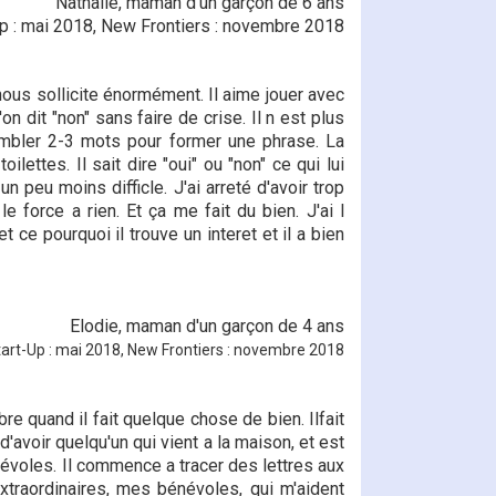
Nathalie, maman d'un garçon de 6 ans
Up : mai 2018, New Frontiers : novembre 2018
 nous sollicite énormément. Il aime jouer avec
 dit "non" sans faire de crise. Il n est plus
sembler 2-3 mots pour former une phrase. La
lettes. Il sait dire "oui" ou "non" ce qui lui
 peu moins difficle. J'ai arreté d'avoir trop
e force a rien. Et ça me fait du bien. J'ai l
t ce pourquoi il trouve un interet et il a bien
Elodie, maman d'un garçon de 4 ans
art-Up : mai 2018, New Frontiers : novembre 2018
re quand il fait quelque chose de bien. Ilfait
 d'avoir quelqu'un qui vient a la maison, et est
énévoles. Il commence a tracer des lettres aux
extraordinaires, mes bénévoles, qui m'aident