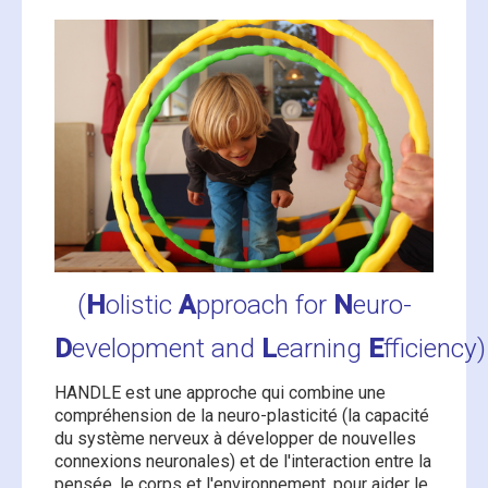
Le Son-Rise Program® :
L'Option Process® : c'est pour qui ?
formations
L'Option Process® : les perspectives à
Le Son-Rise Program®
adopter
"Start-Up"
L'Option Process® : comment ça
Le Son-Rise Program®
marche ?
(
H
olistic
A
pproach for
N
euro-
"New Frontiers"
D
evelopment and
L
earning
E
fficiency)
Dialogue Option Process® : qu'est ce
Le Son-Rise Program®
HANDLE est une approche qui combine une
que c'est ?
compréhension de la neuro-plasticité (la capacité
"Maximum Impact"
du système nerveux à développer de nouvelles
connexions neuronales) et de l'interaction entre la
pensée, le corps et l'environnement, pour aider le
Dialogue Option Process® : bénéfices