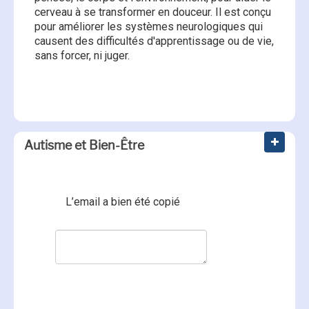
cerveau à se transformer en douceur. Il est conçu
pour améliorer les systèmes neurologiques qui
causent des difficultés d'apprentissage ou de vie,
Dialogue Option Process® :
sans forcer, ni juger.
préparation pour votre dialogue
HANDLE® : qu'est-ce que c'est ?
Autisme et Bien-Être
L’email a bien été copié