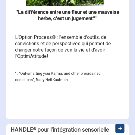
Le Son-Rise Program® :
Son-Rise Program : Témoignages des
"La différence entre une fleur et une mauvaise
1
herbe, c'est un jugement."
qu'est-ce que c'est ?
participants
L'Option Process® : l'ensemble d'outils, de
convictions et de perspectives qui permet de
Le Son-Rise Program® :
changer notre façon de voir la vie et d'avoir
historique
l'Optim'Attitude!
1. "Out-smarting your Karma, and other préordained
Le Son-Rise Program® :
conditions", Barry Neil Kaufman
principes
Le Son-Rise Program® :
L'Option Process® : qu'est-ce que
comment démarrer ?
c'est ?
HANDLE® pour l'intégration sensorielle