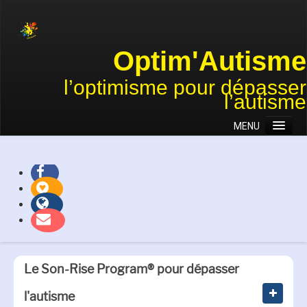
Optim'Autisme
l’optimisme pour dépasser
l’autisme
MENU
Accueil
Association
Approches
Actions et projets
Témoignages
Le Son-Rise Program® pour dépasser
Nous soutenir
l'autisme