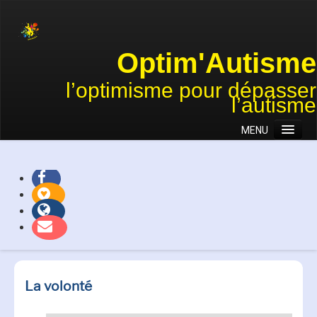
Optim'Autisme
l’optimisme pour dépasser
l’autisme
MENU
Accueil
Association
Approches
Actions et projets
Témoignages
Nous soutenir
La volonté