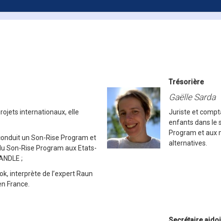
Trésorière
Gaëlle Sarda
ojets internationaux, elle
Juriste et comp
enfants dans le 
Program et aux 
conduit un Son-Rise Program et
alternatives.
 du Son-Rise Program aux Etats-
HANDLE ;
k, interprète de l’expert Raun
 en France.
Secrétaire ajdo