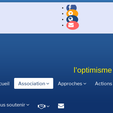
l’optimisme
cueil
Association
Approches
Actions 
us soutenir