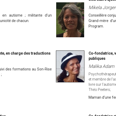
Mikela Jorge
e en autisme ; militante d'un
Conseillère conju
unicité de chacun.
Grand-mère d'un
Program.
nte, en charge des traductions
Co-fondatrice, 
publiques
Malika Adam
uivi des formations au Son-Rise
Psychothérapeut
 ;
et membre de l’a
livre sur l’autism
Théo Peeters;
Maman d’une fem