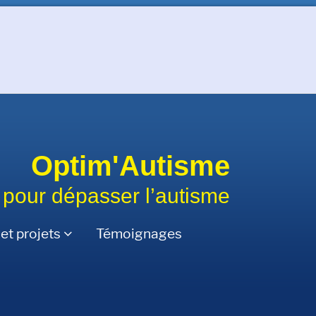
Optim'Autisme
 pour dépasser l’autisme
et projets
Témoignages